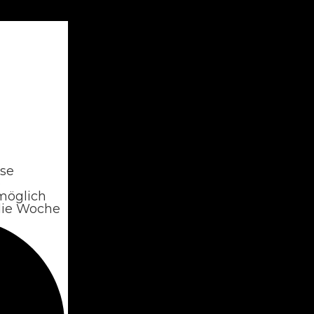
se
e
 möglich
die Woche