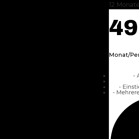
12 Monat
4
Monat/Pe
- 
- Einst
- Mehrer