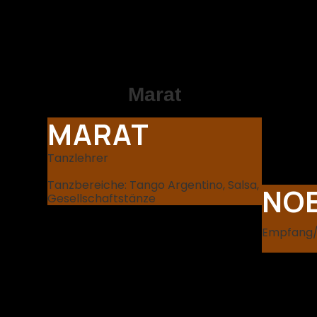
Marat
MARAT
Tanzlehrer
Tanzbereiche: Tango Argentino, Salsa,
NO
Gesellschaftstänze
Empfang/