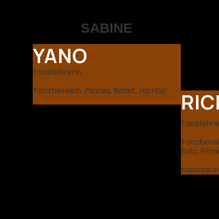
SABINE
YANO
Tanzlehrerin
Tanzbereich: Pilates, Ballet, HipHop
RI
Tanzlehre
Tanzberei
Solo, Fitn
Mehrfach