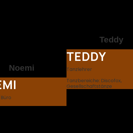
Teddy
TEDDY
Noemi
Tanzlehrer
EMI
Tanzbereiche: Discofox,
Gesellschaftstänze
Büro