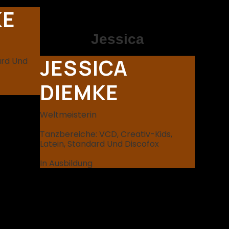
KE
Jessica
JESSICA
ard Und
DIEMKE
Weltmeisterin
Tanzbereiche: VCD, Creativ-Kids,
Latein, Standard Und Discofox
In Ausbildung