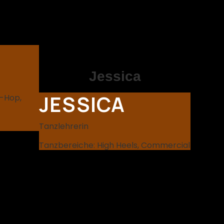
Jessica
JESSICA
p-Hop,
Tanzlehrerin
Tanzbereiche: High Heels, Commercial