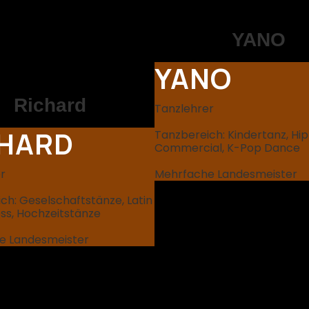
YANO
YANO
Richard
Tanzlehrer
CHARD
Tanzbereich: Kindertanz, Hi
Commercial, K-Pop Dance
r
Mehrfache Landesmeister
ch: Geselschaftstänze, Latin
ess, Hochzeitstänze
e Landesmeister