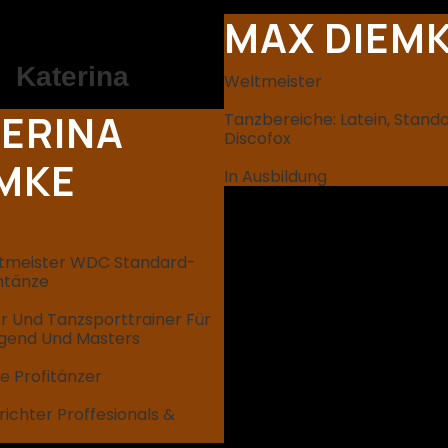
MAX DIEM
Katerina
Weltmeister
ERINA
Tanzbereiche: Latein, Stand
Discofox
MKE
In Ausbildung
ltmeister WDC Standard-
ntänze
r Und Tanzsporttrainer Für
ugend Und Masters
e Profitänzer
ichter Proffesionals &