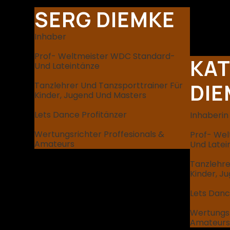
SERG DIEMKE
Inhaber
Prof- Weltmeister WDC Standard-
KAT
Und Lateintänze
DIE
Tanzlehrer Und Tanzsporttrainer Für
Kinder, Jugend Und Masters
Lets Dance Profitänzer
Inhaberin
Wertungsrichter Proffesionals &
Prof- We
Amateurs
Und Latei
Tanzlehre
Kinder, J
Lets Danc
Wertungsr
Amateurs