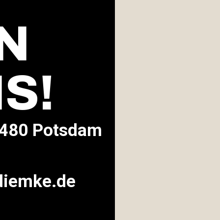
N
S!
14480 Potsdam
diemke.de