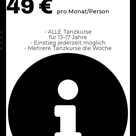
49
€
pro Monat/Person
- ALLE Tanzkurse
für 13-17 Jahre
- Einstieg jederzeit möglich
- Mehrere Tanzkurse die Woche