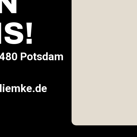
N
S!
14480 Potsdam
diemke.de